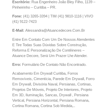
Escritório:
Rua Engenheiro João Bley Filho, 1139 –
Pinheirinho – Curitiba – PR.
Fone:
(41) 3265-3394 | TIM (41) 9810-1116 | VIVO
(41) 9122-7423
E-Mail:
Alessandra@atuancedecore.com.br
Entre Em Contato Com Um De Nossos Atendentes
E Tire Todas Suas Dúvidas Sobre Construção,
Reforma E Personalização De Contêineres –
Atuance Decore, Será Um Prazer Lhe Atender.
Erro:
Formulário De Contato Não Encontrado.
Acabamento Em Drywall Curitiba, Forros
Removíveis, Cimentícia, Parede Em Drywall, Forro
Em Drywall, Divisória Naval, Persianas, Cortinas,
Projetos De Móveis, Projeto De Interiores, Projeto
Em 3D, Iluminação, Sancas, Drywall , Persiana
Vertical, Persiana Horizontal, Persiana Romana,
Cortina Romana, Cortina Sob Medida,..