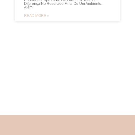
Escolher O Tipo Certo De Forro Faz Toda A
Diferença No Resultado Final De Um Ambiente.
Além
READ MORE »