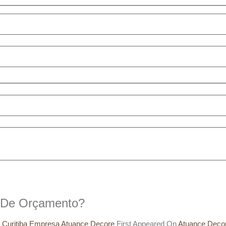
o De Orçamento?
m Curitiba Empresa Atuance Decore
First Appeared On
Atuance Deco