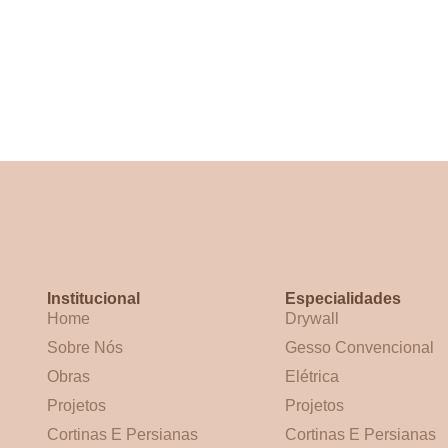
Institucional
Especialidades
Home
Drywall
Sobre Nós
Gesso Convencional
Obras
Elétrica
Projetos
Projetos
Cortinas E Persianas
Cortinas E Persianas