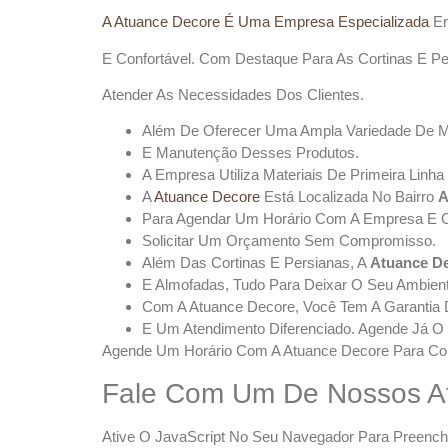
A Atuance Decore É Uma Empresa Especializada
Em
E Confortável. Com Destaque Para As Cortinas E P
Atender As Necessidades Dos Clientes.
Além De Oferecer Uma Ampla Variedade De Mo
E Manutenção Desses Produtos.
A Empresa Utiliza Materiais De Primeira Linh
A
Atuance Decore
Está Localizada No Bairro
A
Para Agendar Um Horário Com A Empresa E Co
Solicitar Um Orçamento Sem Compromisso.
Além Das Cortinas E Persianas, A
Atuance D
E Almofadas, Tudo Para Deixar O Seu Ambient
Com A Atuance Decore, Você Tem A Garantia D
E Um Atendimento Diferenciado. Agende Já O
Agende Um Horário Com A Atuance Decore Para Conh
Fale Com Um De Nossos A
Ative O JavaScript No Seu Navegador Para Preenche