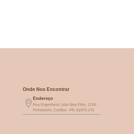
Onde Nos Encontrar
Endereço
Rua Engenheiro João Bley Filho, 1139 -
Pinheirinho, Curitiba - PR, 81870-370