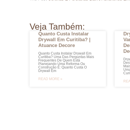
Veja Também:
Quanto Custa Instalar
Dr
Drywall Em Curitiba? |
Va
Atuance Decore
De
De
Quanto Custa Instalar Drywall Em
Curitiba? Uma Das Perguntas Mais
Dryw
Frequentes De Quem Está
Des
Planejando Uma Reforma Ou
Mai
Construção É: Quanto Custa O
Uma
Drywall Em
Curi
READ MORE »
REA