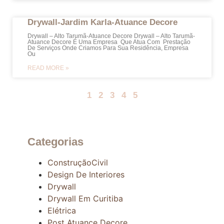
Drywall-Jardim Karla-Atuance Decore
Drywall – Alto Tarumã-Atuance Decore Drywall – Alto Tarumã-
Atuance Decore É Uma Empresa Que Atua Com Prestação
De Serviços Onde Criamos Para Sua Residência, Empresa
Ou
READ MORE »
1
2
3
4
5
Categorias
ConstruçãoCivil
Design De Interiores
Drywall
Drywall Em Curitiba
Elétrica
Post Atuance Decore